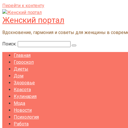
Перейти к контенту
Женский портал
Вдохновение, гармония и советы для женщины в совре
Поиск:
Главная
Гороскоп
Диеты
Дом
Здоровье
Красота
Кулинария
Мода
Новости
Психология
Работа