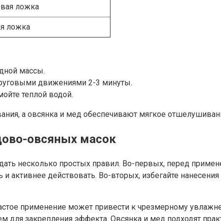
овая ложка
ая ложка
дной массы.
 круговыми движениями 2-3 минуты.
мойте теплой водой.
ания, а овсянка и мед обеспечивают мягкое отшелушиван
дово-овсяных масок
ать несколько простых правил. Во-первых, перед примене
ь и активнее действовать. Во-вторых, избегайте нанесени
Частое применение может привести к чрезмерному увлажн
для закрепления эффекта. Овсянка и мед подходят практи