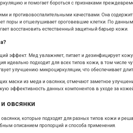
ркуляцию и помогает бороться с признаками преждевреме
ими и противовоспалительными качествами. Она содержит
щает поры и отшелушивает ороговевшие клетки. По данным
гает восстановить естественный защитный барьер кожи.
а?
ий эффект. Мед увлажняет, питает и дезинфицирует кожу, 
ия идеально подходит для всех типов кожи, в том числе ч
твует улучшению микроциркуляции, что обеспечивает длит
щих маски из меда и овсянки, отмечают заметное улучшен
кую эффективность данных компонентов в уходе за кожей
 и овсянки
 овсянки, которые подходят для разных типов кожи и ре
обным описанием пропорций и способа применения.