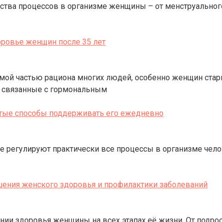
тва процессов в организме женщины – от менструального
оровье женщин после 35 лет
й частью рациона многих людей, особенно женщин старше
, связанные с гормональным
стые способы поддерживать его ежедневно
е регулируют практически все процессы в организме чело
шения женского здоровья и профилактики заболеваний
ии здоровья женщины на всех этапах её жизни. От подро