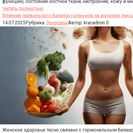
функцию, состояние костной ткани, настроение, кожу и м
Читать полностью
Влияние правильного баланса гормонов на женское эмоц
14.07.2025
Рубрика:
Здоровье
Автор:
kracadmin
0
Женское здоровье тесно связано с гормональным баланс