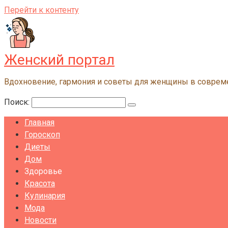
Перейти к контенту
Женский портал
Вдохновение, гармония и советы для женщины в совре
Поиск:
Главная
Гороскоп
Диеты
Дом
Здоровье
Красота
Кулинария
Мода
Новости