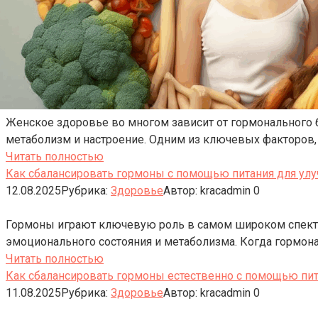
Женское здоровье во многом зависит от гормонального б
метаболизм и настроение. Одним из ключевых факторов,
Читать полностью
Как сбалансировать гормоны с помощью питания для улу
12.08.2025
Рубрика:
Здоровье
Автор:
kracadmin
0
Гормоны играют ключевую роль в самом широком спектр
эмоционального состояния и метаболизма. Когда гормон
Читать полностью
Как сбалансировать гормоны естественно с помощью пит
11.08.2025
Рубрика:
Здоровье
Автор:
kracadmin
0