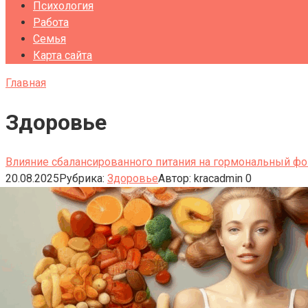
Психология
Работа
Семья
Карта сайта
Главная
Здоровье
Влияние сбалансированного питания на гормональный ф
20.08.2025
Рубрика:
Здоровье
Автор:
kracadmin
0