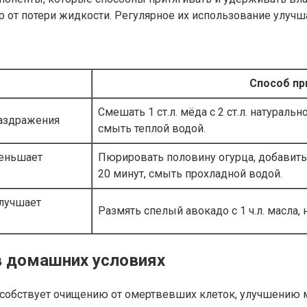
от потери жидкости. Регулярное их использование улучша
Способ пр
Смешать 1 ст.л. мёда с 2 ст.л. натуральн
раздражения
смыть теплой водой.
меньшает
Пюрировать половину огурца, добавить 1
20 минут, смыть прохладной водой.
лучшает
Размять спелый авокадо с 1 ч.л. масла, 
в домашних условиях
собствует очищению от омертвевших клеток, улучшению м