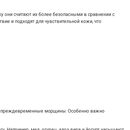
 они считают их более безопасными в сравнении с
е и подходят для чувствительной кожи, что
ь и преждевременные морщины. Особенно важно
 Например, мед, огурец, алоэ вера и йогурт насыщают