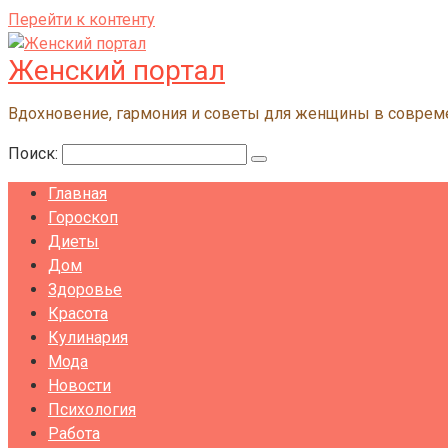
Перейти к контенту
Женский портал
Вдохновение, гармония и советы для женщины в совре
Поиск:
Главная
Гороскоп
Диеты
Дом
Здоровье
Красота
Кулинария
Мода
Новости
Психология
Работа