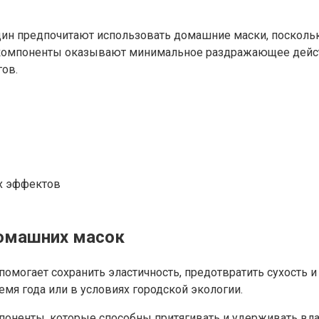
н предпочитают использовать домашние маски, поскольку
омпоненты оказывают минимальное раздражающее действи
ов.
х эффектов
омашних масок
 помогает сохранить эластичность, предотвратить сухост
мя года или в условиях городской экологии.
нты, которые способны притягивать и удерживать влагу.