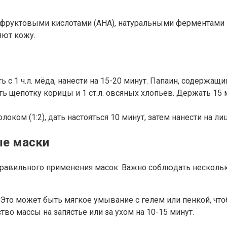
фруктовыми кислотами (AHA), натуральными ферментами и 
яют кожу.
ть с 1 ч.л. мёда, нанести на 15-20 минут. Папаин, содержа
ть щепотку корицы и 1 ст.л. овсяных хлопьев. Держать 15
оком (1:2), дать настояться 10 минут, затем нанести на ли
ые маски
равильного применения масок. Важно соблюдать несколько
Это может быть мягкое умывание с гелем или пенкой, что
во массы на запястье или за ухом на 10-15 минут.