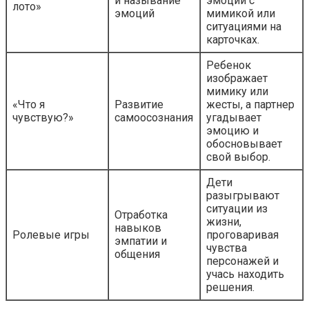
и называние
эмоции с
лото»
эмоций
мимикой или
ситуациями на
карточках.
Ребенок
изображает
мимику или
«Что я
Развитие
жесты, а партнер
чувствую?»
самоосознания
угадывает
эмоцию и
обосновывает
свой выбор.
Дети
разыгрывают
ситуации из
Отработка
жизни,
навыков
Ролевые игры
проговаривая
эмпатии и
чувства
общения
персонажей и
учась находить
решения.