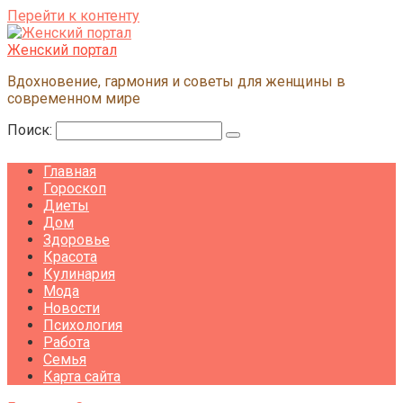
Перейти к контенту
Женский портал
Вдохновение, гармония и советы для женщины в
современном мире
Поиск:
Главная
Гороскоп
Диеты
Дом
Здоровье
Красота
Кулинария
Мода
Новости
Психология
Работа
Семья
Карта сайта