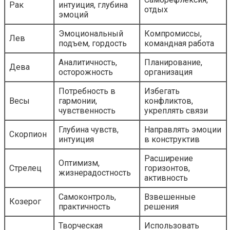
Рак
интуиция, глубина
отдых
эмоций
Эмоциональный
Компромиссы,
Лев
подъем, гордость
командная работа
Аналитичность,
Планирование,
Дева
осторожность
организация
Потребность в
Избегать
Весы
гармонии,
конфликтов,
чувственность
укреплять связи
Глубина чувств,
Направлять эмоции
Скорпион
интуиция
в конструктив
Расширение
Оптимизм,
Стрелец
горизонтов,
жизнерадостность
активность
Самоконтроль,
Взвешенные
Козерог
практичность
решения
Творческая
Использовать