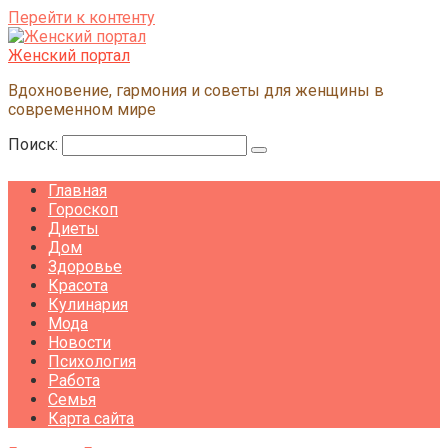
Перейти к контенту
Женский портал
Вдохновение, гармония и советы для женщины в
современном мире
Поиск:
Главная
Гороскоп
Диеты
Дом
Здоровье
Красота
Кулинария
Мода
Новости
Психология
Работа
Семья
Карта сайта