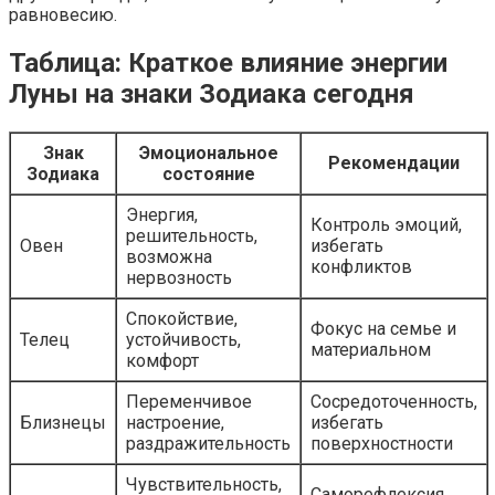
равновесию.
Таблица: Краткое влияние энергии
Луны на знаки Зодиака сегодня
Знак
Эмоциональное
Рекомендации
Зодиака
состояние
Энергия,
Контроль эмоций,
решительность,
Овен
избегать
возможна
конфликтов
нервозность
Спокойствие,
Фокус на семье и
Телец
устойчивость,
материальном
комфорт
Переменчивое
Сосредоточенность,
Близнецы
настроение,
избегать
раздражительность
поверхностности
Чувствительность,
Саморефлексия,