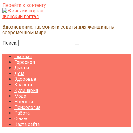
Перейти к контенту
Женский портал
Вдохновение, гармония и советы для женщины в
современном мире
Поиск:
Главная
Гороскоп
Диеты
Дом
Здоровье
Красота
Кулинария
Мода
Новости
Психология
Работа
Семья
Карта сайта