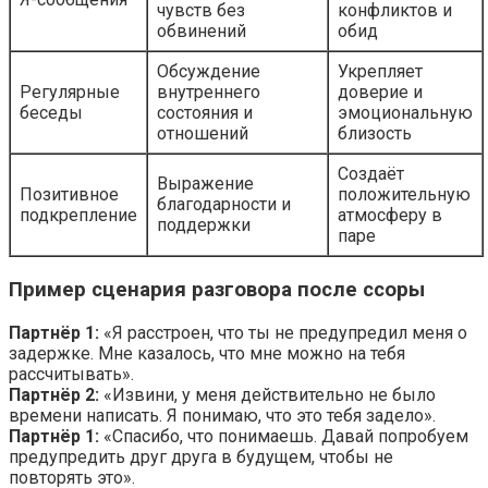
чувств без
конфликтов и
обвинений
обид
Обсуждение
Укрепляет
Регулярные
внутреннего
доверие и
беседы
состояния и
эмоциональную
отношений
близость
Создаёт
Выражение
Позитивное
положительную
благодарности и
подкрепление
атмосферу в
поддержки
паре
Пример сценария разговора после ссоры
Партнёр 1:
«Я расстроен, что ты не предупредил меня о
задержке. Мне казалось, что мне можно на тебя
рассчитывать».
Партнёр 2:
«Извини, у меня действительно не было
времени написать. Я понимаю, что это тебя задело».
Партнёр 1:
«Спасибо, что понимаешь. Давай попробуем
предупредить друг друга в будущем, чтобы не
повторять это».