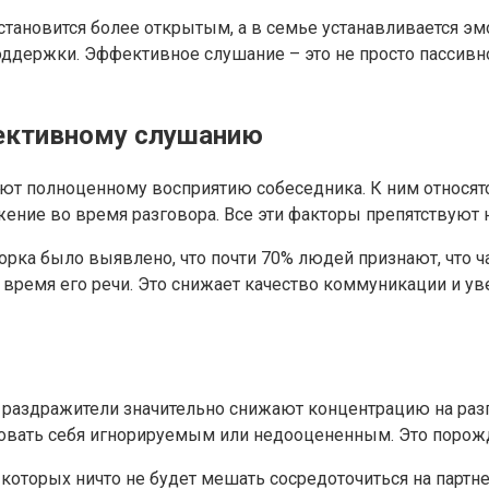
 становится более открытым, а в семье устанавливается э
ддержки. Эффективное слушание – это не просто пассивное
фективному слушанию
ют полноценному восприятию собеседника. К ним относятс
жение во время разговора. Все эти факторы препятствуют 
рка было выявлено, что почти 70% людей признают, что 
 время его речи. Это снижает качество коммуникации и у
аздражители значительно снижают концентрацию на разго
вовать себя игнорируемым или недооцененным. Это порож
которых ничто не будет мешать сосредоточиться на партне