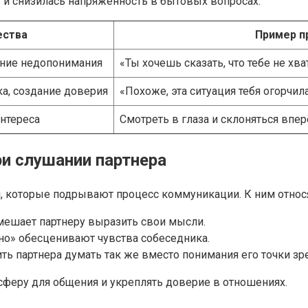
 и снизилась напряжённость в бытовых вопросах.
ства
Пример п
ение недопонимания
«Ты хочешь сказать, что тебе не хв
а, создание доверия
«Похоже, эта ситуация тебя огорчил
нтереса
Смотреть в глаза и склоняться впе
ри слушании партнера
которые подрывают процесс коммуникации. К ним относя
мешает партнеру выразить свои мысли.
но» обесценивают чувства собеседника.
ть партнера думать так же вместо понимания его точки зр
сферу для общения и укреплять доверие в отношениях.