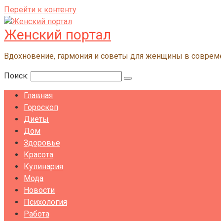
Перейти к контенту
Женский портал
Вдохновение, гармония и советы для женщины в совре
Поиск:
Главная
Гороскоп
Диеты
Дом
Здоровье
Красота
Кулинария
Мода
Новости
Психология
Работа