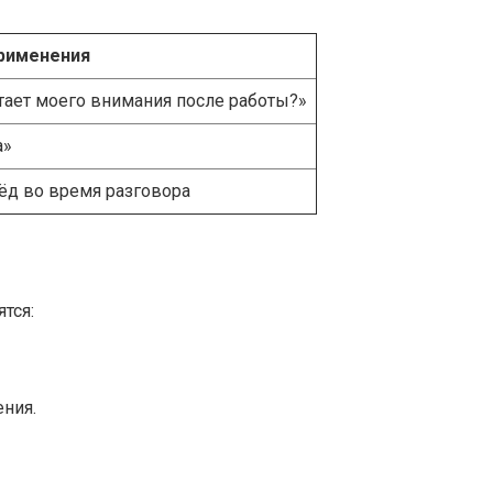
рименения
атает моего внимания после работы?»
а»
рёд во время разговора
тся:
ения.