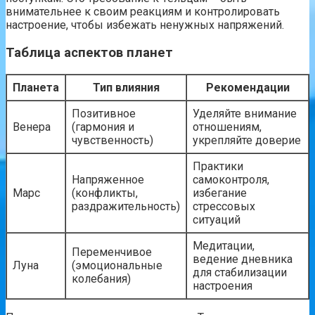
внимательнее к своим реакциям и контролировать
настроение, чтобы избежать ненужных напряжений.
Таблица аспектов планет
Планета
Тип влияния
Рекомендации
Позитивное
Уделяйте внимание
Венера
(гармония и
отношениям,
чувственность)
укрепляйте доверие
Практики
Напряженное
самоконтроля,
Марс
(конфликты,
избегание
раздражительность)
стрессовых
ситуаций
Медитации,
Переменчивое
ведение дневника
Луна
(эмоциональные
для стабилизации
колебания)
настроения