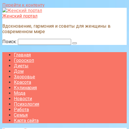
Перейти к контенту
Женский портал
Вдохновение, гармония и советы для женщины в
современном мире
Поиск:
Главная
Гороскоп
Диеты
Дом
Здоровье
Красота
Кулинария
Мода
Новости
Психология
Работа
Семья
Карта сайта