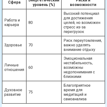
Энергетический
Риски и
Сфера
уровень (%)
возможности
Высокий потенциал
для достижения
Работа и
80
целей, но возможен
карьера
стресс из-за
перегрузок
Риск переутомления,
Здоровье
70
важно уделять
внимание отдыху
Эмоциональная
нестабильность,
Личные
60
возможны
отношения
недопонимания с
близкими
Благоприятное
Духовное
время для
75
развитие
медитаций и
самоанализа