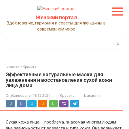
Перейти
к
контенту
Женский портал
Вдохновение, гармония и советы для женщины в
современном мире
Поиск:
Главная
»
Красота
Эффективные натуральные маски для
увлажнения и восстановления сухой кожи
лица дома
Опубликовано:
18.12.2024
Красота
kracadmin
Сухая кожа лица – проблема, знакомая многим людям
вне зависимости от возраста и типа кожи. Она возникает