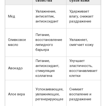
свойства
сухой кожи
п
В
Увлажнение,
Удерживает
м
Мёд
антисептик,
влагу, снижает
н
антиоксидант
раздражение
1
Д
Питание,
в
Оливковое
восстановление
Увлажняет,
и
масло
липидного
смягчает кожу
н
барьера
н
Питание,
Улучшает
В
антиоксидант,
эластичность,
м
Авокадо
стимуляция
восстанавливает
2
коллагена
клетки
л
В
Успокаивающее,
Снимает
м
Алое вера
увлажняющее,
воспаление и
г
регенерирующее
раздражение
п
1