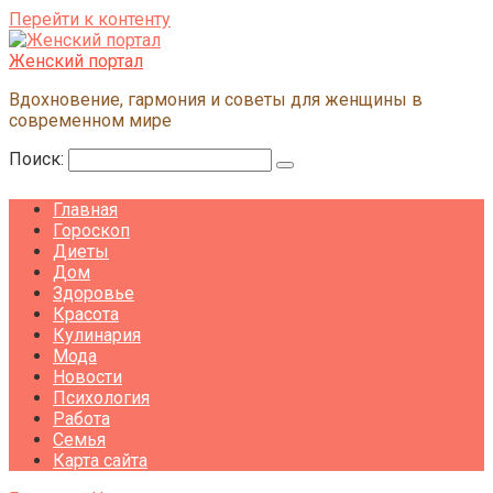
Перейти к контенту
Женский портал
Вдохновение, гармония и советы для женщины в
современном мире
Поиск:
Главная
Гороскоп
Диеты
Дом
Здоровье
Красота
Кулинария
Мода
Новости
Психология
Работа
Семья
Карта сайта