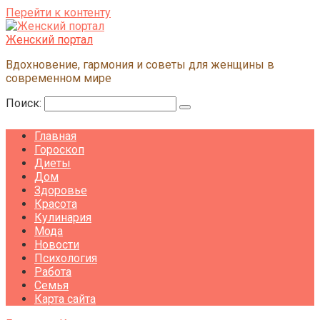
Перейти к контенту
Женский портал
Вдохновение, гармония и советы для женщины в
современном мире
Поиск:
Главная
Гороскоп
Диеты
Дом
Здоровье
Красота
Кулинария
Мода
Новости
Психология
Работа
Семья
Карта сайта